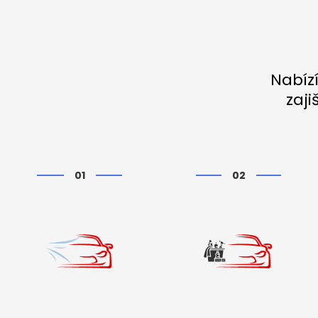
Nabízí
zaji
01
02