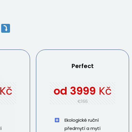
Perfect
Kč
od
3999
Kč
€166
Ekologické ruční
í
předmytí a mytí