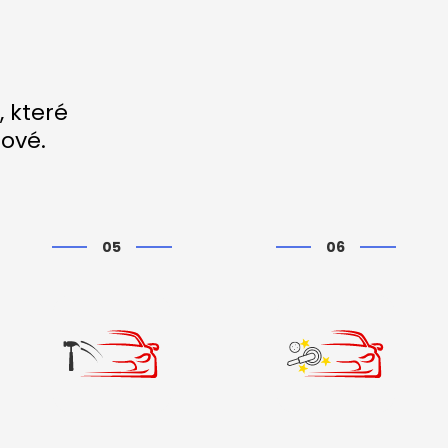
, které
nové.
05
06