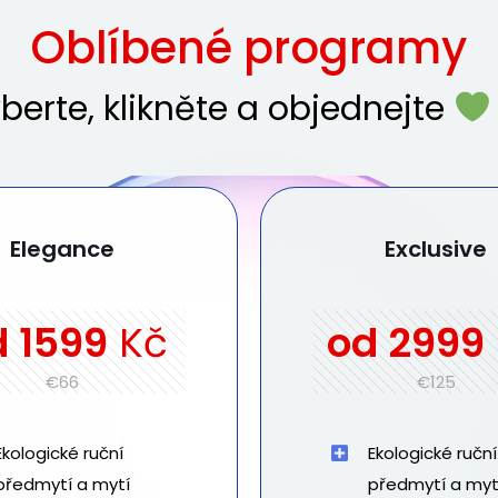
Oblíbené programy
berte, klikněte a objednejte
Elegance
Exclusive
d
1599
Kč
od
2999
€66
€125
Ekologické ruční
Ekologické ruční
předmytí a mytí
předmytí a myt