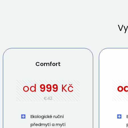
Vy
Comfort
od
999
Kč
o
€42
Ekologické ruční
předmytí a mytí