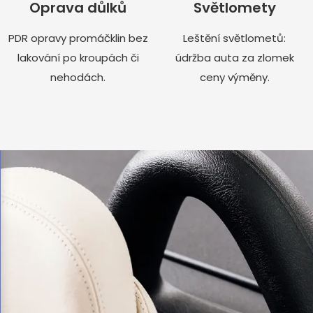
Oprava důlků
Světlomety
PDR opravy promáčklin bez
Leštění světlometů:
lakování po kroupách či
údržba auta za zlomek
nehodách.
ceny výměny.